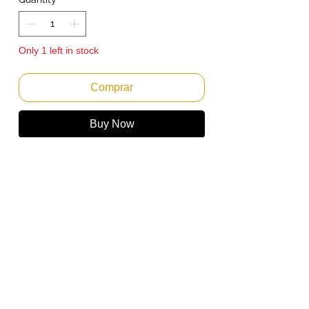
Only 1 left in stock
Comprar
Buy Now
Lâmina da Fusão Ricoh PRO C720 C720S
C900 C900S | G1784329 | Original
Emitimos Nota Fiscal PF ou PJ.
Envio Imediato
Marca: RICOH
Referencia: G1784329 G178-4329
Compatibilidade
Ricoh Pro C720