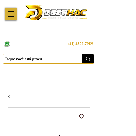
Enviamos para
Máquinas importadas
Economia
todo o Brasil
e revisadas
inteligente
WhatsApp:
(31) 98449 -1290
(31) 3309-7959
Cadastrar
Minha conta
Favoritos
Carrinho