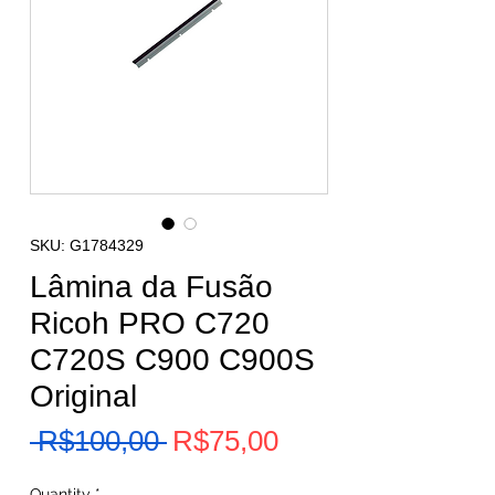
SKU: G1784329
Lâmina da Fusão
Ricoh PRO C720
C720S C900 C900S
Original
Sale
 R$100,00 
R$75,00
Regular
Price
Price
Quantity
*