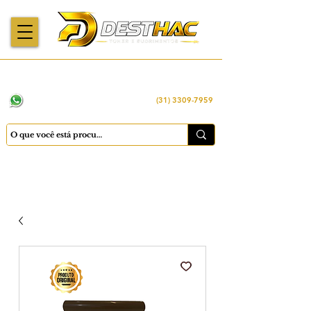
Enviamos para
Máquinas importadas
Economia
todo o Brasil
e revisadas
inteligente
WhatsApp:
(31) 98449 -1290
(31) 3309-7959
Cadastrar
Minha conta
Favoritos
Carrinho