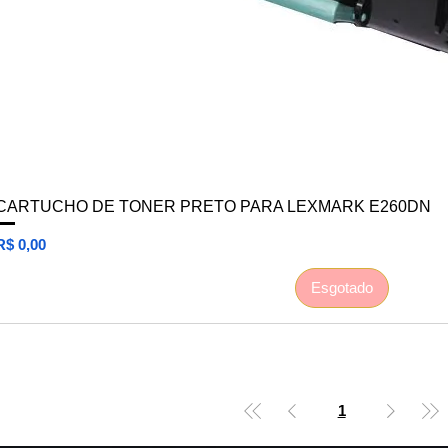
CARTUCHO DE TONER PRETO PARA LEXMARK E260DN
Preço
R$ 0,00
Esgotado
1