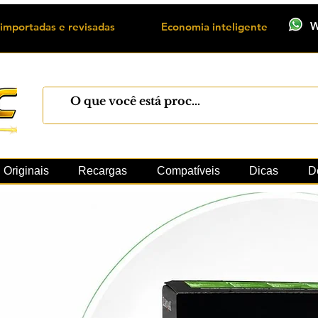
W
importadas e revisadas
Economia inteligente
Máquinas
Xerox
Toner
Cilindro
Peças 
Originais
Recargas
Compatíveis
Dicas
D