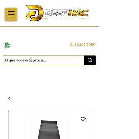
Enviamos para
Máquinas importadas
Economia
todo o Brasil
e revisadas
inteligente
WhatsApp:
(31) 98449 -1290
(31) 3309-7959
Cadastrar
Minha conta
Favoritos
Carrinho