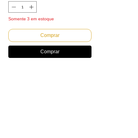
Somente 3 em estoque
Comprar
Comprar
Cartucho de Toner Xerox Versalink C7125
C7130 CIAN
Emitimos Nota Fiscal PF ou PJ.
Envio Imediato
Rendimento:Aproximadamente 18.500
Páginas baseado em 5% de area copiada
no A4
Referencia: 006r01830
Marca: Xerox
Cor: CIAN
Compatibilidade: