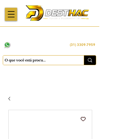
Enviamos para
Máquinas importadas
Economia
todo o Brasil
e revisadas
inteligente
WhatsApp:
(31) 98449 -1290
(31) 3309-7959
Cadastrar
Minha conta
Favoritos
Carrinho