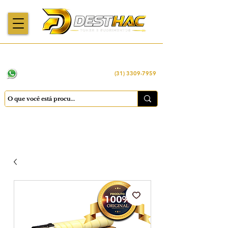
Enviamos para
Máquinas importadas
Economia
todo o Brasil
e revisadas
inteligente
WhatsApp:
(31) 98449 -1290
(31) 3309-7959
Cadastrar
Minha conta
Favoritos
Carrinho