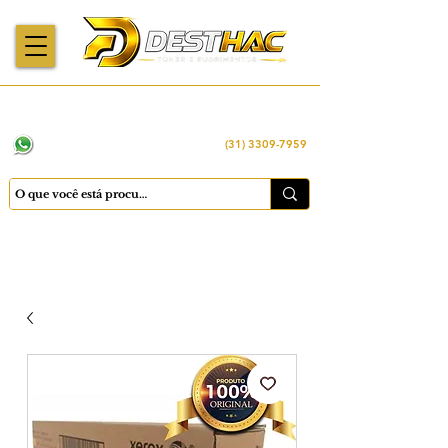
Enviamos para
Máquinas importadas
Economia
todo o Brasil
e revisadas
inteligente
WhatsApp:
(31) 98449 -1290
(31) 3309-7959
Cadastrar
Minha conta
Favoritos
Carrinho