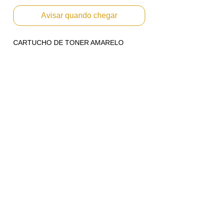
Avisar quando chegar
CARTUCHO DE TONER AMARELO
ORIGINAL PARA XEROX COLOR 550/560
Emitimos Nota Fiscal PF ou PJ.
Envio Imediato
Referencia: 006R01522
Compatibilidade:
Xerox - Cor 550
Xerox - Cor 560
Xerox - Cor 570
Xerox - Cor C60
Xerox - Cor C70
***** Antes de realizar a compra tire suas
dúvidas. *****
*Marcas e modelos citados apenas como
referência técnica para utilização correta
dos nossos produtos. Conforme artigo 31
da Lei: 8078 de 11.09.1990
*As Marcas citadas, pertencem aos seus