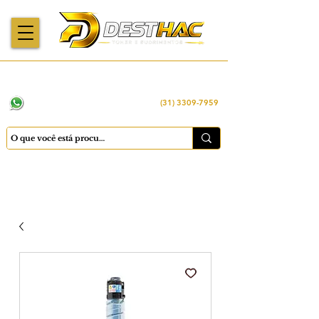
Enviamos para
Máquinas importadas
Economia
todo o Brasil
e revisadas
inteligente
WhatsApp:
(31) 98449 -1290
(31) 3309-7959
Cadastrar
Minha conta
Favoritos
Carrinho