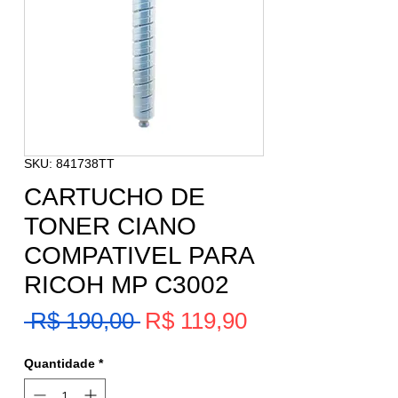
SKU: 841738TT
CARTUCHO DE
TONER CIANO
COMPATIVEL PARA
RICOH MP C3002
Preço
 R$ 190,00 
R$ 119,90
Preço
promocional
normal
Quantidade
*