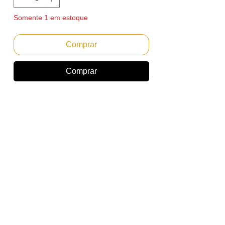
Somente 1 em estoque
Comprar
Comprar
Cartucho de Toner Compativel Ricoh Aficio
MP C3002 / 3502 / 4502 / 5502 Cian
/Ciano
Rendimento: Aproximadamente 15.000
páginas em tamanho A4 com 5% de
cobertura.
Marca: Nuprint
Oferece alta qualidade para as suas
impressões.
Referencia: Ricoh 841738, 841650