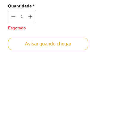
Quantidade
*
Esgotado
Avisar quando chegar
CARTUCHO DE TONER CIAN IKON PARA
KONICA MINOLTA C224 / C284 / C364
TN-321
Cor : CIAN
PRODUTO NA CAIXA, LACRADO!
PRONTO PARA USO JÁ CONTÉM
REVELADOR!
Emitimos Nota Fiscal PF ou PJ.
Envio Imediato
OBS: Nossos Toner compatíveis são
produzidos pelos melhores fabricantes de
compatíveis do mundo, todos possuem