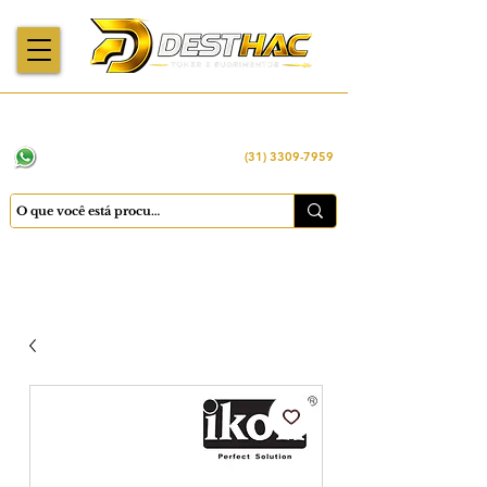
Enviamos para
Máquinas importadas
Economia
todo o Brasil
e revisadas
inteligente
WhatsApp:
(31) 98449 -1290
(31) 3309-7959
Cadastrar
Minha conta
Favoritos
Carrinho