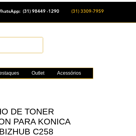
hatsApp: (31) 98449 -1290
(31) 3309-7959
Cadastrar
e suprimentos
estaques
Outlet
Acessórios
O DE TONER
KON PARA KONICA
BIZHUB C258