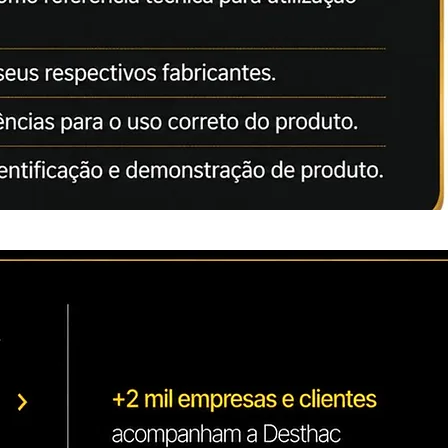
r produtos da mais alta qualidade para
ens. Seu compromisso com a qualidade
s concorrentes. Possui certificados
001 / CERTIFICADO CE)
tíveis no mercado norte Americano e
alto desempenho e melhor custo x
o.
mentos Konica Minolta:
hub C258
hub C308
hub C368
nto para o uso.
citados apenas como referência
ção correta dos nossos produtos.
da Lei: 8078 de 11.09.1990
 pertencem aos seus respectivos