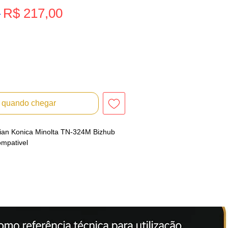
Preço
 
R$ 217,00
Preço
promocional
normal
r quando chegar
Cian Konica Minolta TN-324M Bizhub
mpativel
l PF ou PJ.
ON alcançou reconhecimento