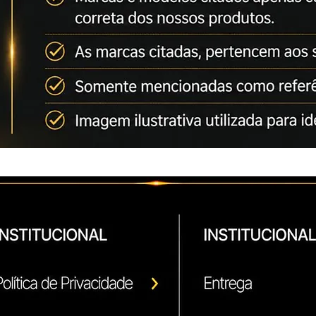
mundial por produzi
a indústria de imag
separa a Ikon de seu
ISO 9001 / ISO 14
Ikon líder em compa
Brasileiro, oferece 
benefício do mercad
Para uso em equipa
Konica Minolta Biz
Konica Minolta Biz
Konica Minolta Biz
Novo, Lacrado , Pro
*Marcas e modelos 
técnica para utiliza
Conforme artigo 31 
*As Marcas citadas,
fabricantes.