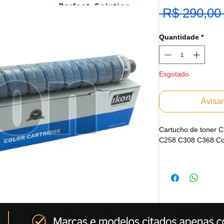
 R$ 290,00
Quantidade
*
Esgotado
Avisa
Cartucho de toner 
C258 C308 C368 Co
Emitimos Nota Fisca
Envio Imediato
Marca: IKON
(A IKON CORPORATI