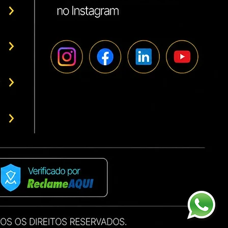
s como referências para o uso
 variedade de peças e insumos
ais...