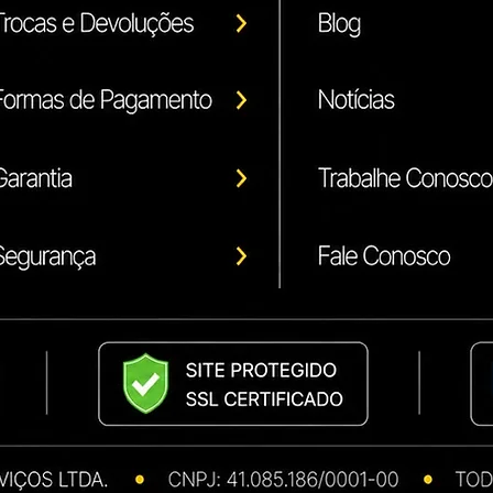
Somente mencionada
correto do produto.
***** Confira nossa
Compatíveis e Origin
Ricoh
Konica Minolta
Kyocera
Xerox
Canon