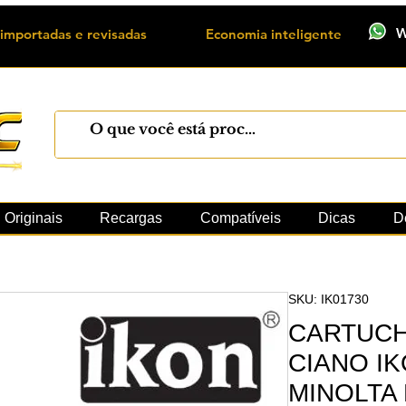
W
importadas e revisadas
Economia inteligente
Máquinas
Xerox
Toner
Cilindro
Peças 
Originais
Recargas
Compatíveis
Dicas
D
SKU: IK01730
CARTUCH
CIANO I
MINOLTA 