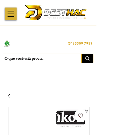
Enviamos para
Máquinas importadas
Economia
todo o Brasil
e revisadas
inteligente
WhatsApp:
(31) 98449 -1290
(31) 3309-7959
Cadastrar
Minha conta
Favoritos
Carrinho