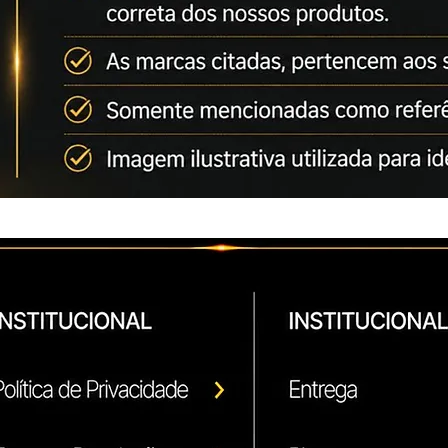
Emitimos Nota Fisca
Envio Imediato
Usado nas impresso
AccurioPress C6085
AccurioPress C6100
Bizhub Press C1085
Bizhub Press C1100
Toner comummente ut
dos equipamentos:
BIZHUB C452
BIZHUB C552
BIZHUB C224
BIZHUB C284
BIZHUB C364
BIZHUB C364E
BIZHUB C454
BIZHUB C554
BIZHUB C654
BIZHUB C654E
BIZHUB C754