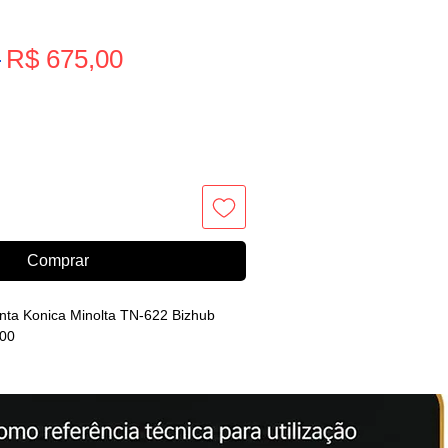
Preço
 
R$ 675,00
Preço
promocional
normal
Comprar
nta Konica Minolta TN-622 Bizhub
00
A, LACRADO!
SSUI REVELADOR!
imadamente 92.000 páginas
rea copiada no A4.