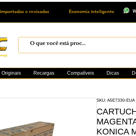
W
importadas e revisadas
Economia inteligente
Máquinas
Xerox
Toner
Cilindro
Peças 
Originais
Recargas
Compatíveis
Dicas
D
SKU: A5E7330-EUA
CARTUCH
MAGENTA
KONICA 