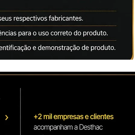
l PF ou PJ.
ras:
ilizado para recarga dos cartuchos