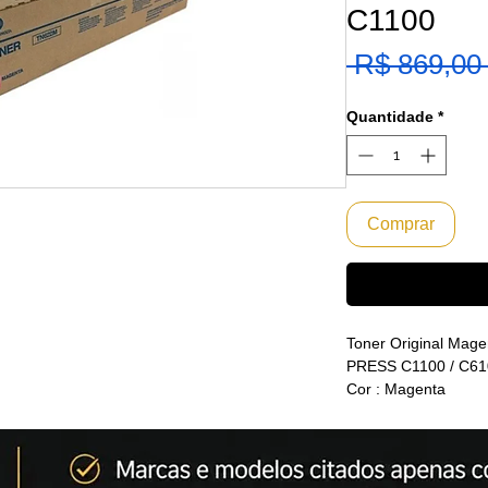
C1100
 R$ 869,00
Quantidade
*
Comprar
Toner Original Mage
PRESS C1100 / C61
Cor : Magenta
PRODUTO NA CAIX
PRODUTO NÃO PO
RENDIMENTO: Aprox
baseado em 5% de á