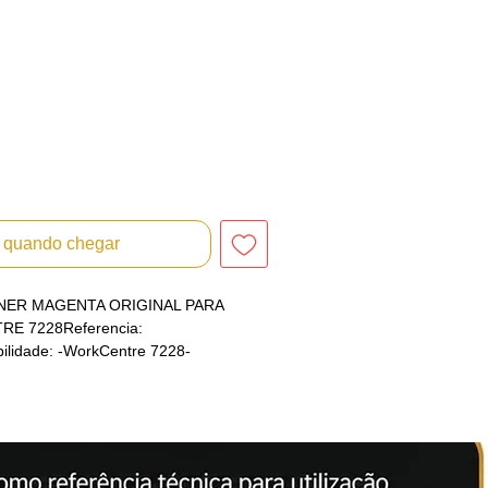
r quando chegar
ER MAGENTA ORIGINAL PARA
E 7228Referencia:
lidade: -WorkCentre 7228-
orkCentre 7328-WorkCentre 7335-
orkCentre 7346-WorkCentre Pro
Pro C2636-WorkCentre Pro
elos citados apenas como referência
ção correta dos nossos produtos.