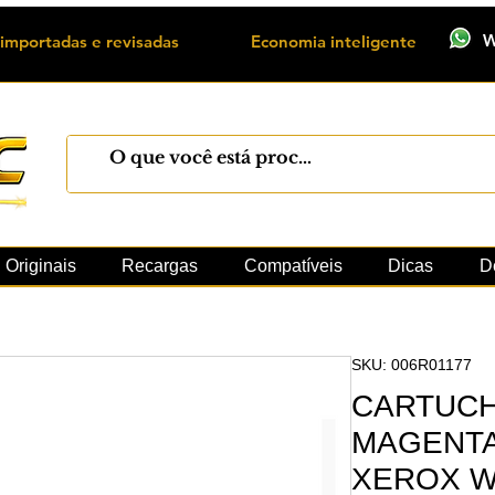
W
importadas e revisadas
Economia inteligente
Máquinas
Xerox
Toner
Cilindro
Peças 
Originais
Recargas
Compatíveis
Dicas
D
SKU: 006R01177
CARTUCH
MAGENTA
XEROX 