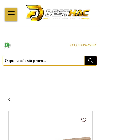
Enviamos para
Máquinas importadas
Economia
todo o Brasil
e revisadas
inteligente
WhatsApp:
(31) 98449 -1290
(31) 3309-7959
Cadastrar
Minha conta
Favoritos
Carrinho