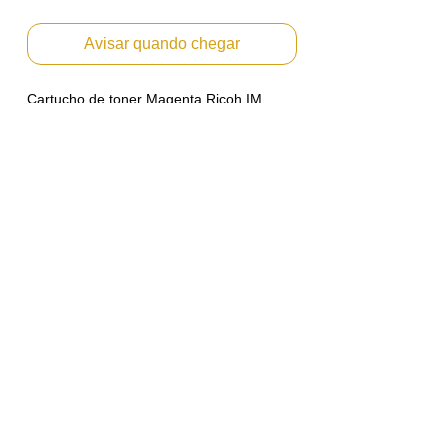
Avisar quando chegar
Cartucho de toner Magenta Ricoh IM
C3500H 842253
Emitimos Nota Fiscal PF ou PJ.
Envio Imediato
Para usar em
Lanier IM C3000
Lanier IM C3500
Ricoh IM C3000
Ricoh IM C3500
Savin IM C3000
Savin IM C3500
Rendimento: Aproximadamente 19.000
Páginas baseado em 5% de area copiada
no A4.
*Marcas e modelos citados apenas como
referência técnica para utilização correta
dos nossos produtos. Conforme artigo 31