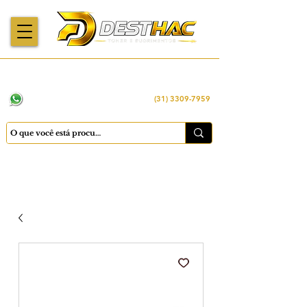
Enviamos para
Máquinas importadas
Economia
todo o Brasil
e revisadas
inteligente
WhatsApp:
(31) 98449 -1290
(31) 3309-7959
Cadastrar
Minha conta
Favoritos
Carrinho