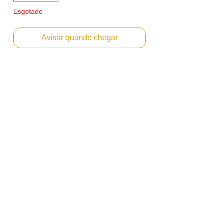
Esgotado
Avisar quando chegar
Cartucho de Toner compativel KATUN
para Xerox C7020/7025/7030 - MAGENTA
Emitimos Nota Fiscal PF ou PJ.
Envio Imediato
Referencia: 106R03747
Marca: Katun
Cor : MAGENTA
Condição : Novo
Rendimento: Aproximadament 16.500
páginas baseado em 5% de area copiada
no A4
Compatibilidade:
C7020
C7025
C7030
C7020