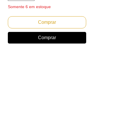
Somente 6 em estoque
Comprar
Comprar
Cartucho de Toner Preto Ricoh Aficio MP
C3300/C2800 Black - IKON
Emitimos Nota Fiscal PF ou PJ.
Envio Imediato
Marca: IKON
(A IKON CORPORATION alcançou
reconhecimento mundial por produzir
produtos da mais alta qualidade para a
indústria de imagens. Seu compromisso
com a qualidade separa a Ikon de seus
concorrentes. Possui certificados ISO
9001 / ISO 14001 / CERTIFICADO CE)
Para uso nos seguintes equipamentos: