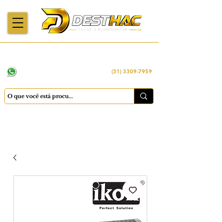
Enviamos para
Máquinas importadas
Economia
todo o Brasil
e revisadas
inteligente
WhatsApp:
(31) 98449 -1290
(31) 3309-7959
Cadastrar
Minha conta
Favoritos
Carrinho