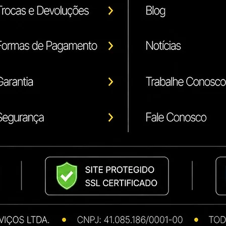
correto do produto.
Antes de realizar a 
***** Confira nossa
Compatíveis e Origin
Ricoh
Konica Minolta
Kyocera
Xerox
Canon