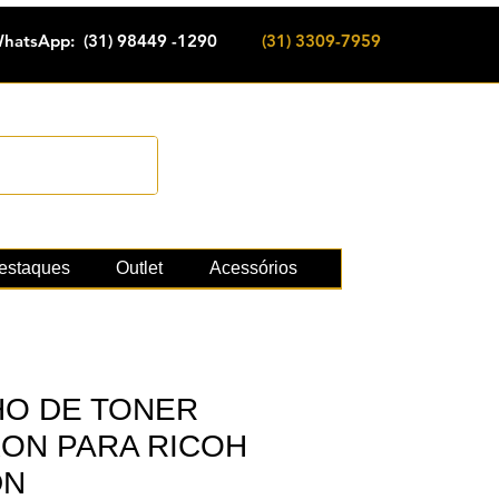
hatsApp: (31) 98449 -1290
(31) 3309-7959
Cadastrar
e suprimentos
estaques
Outlet
Acessórios
O DE TONER
KON PARA RICOH
DN