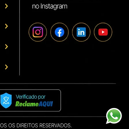
compra tire suas dúvidas.
 variedade de peças e insumos
ais...