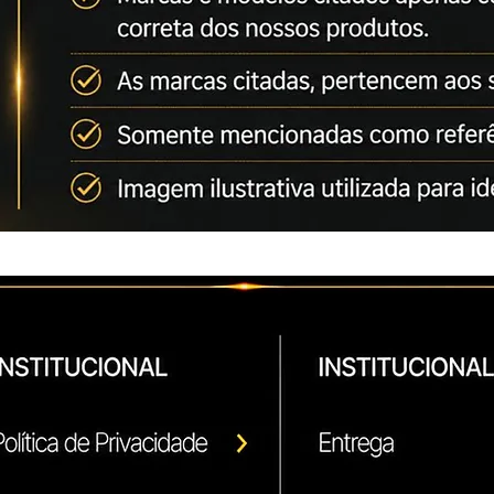
mundial por produzi
a indústria de imag
separa a Ikon de seu
ISO 9001 / ISO 14
Ikon líder em compa
Brasileiro, oferece 
benefício do mercad
Cor: Preto
Rendimento de 18.5
cobertura no papel 
Referencia: 821105
Compatibilidade
Ricoh Afício SP C43
Ricoh Afício SP C43
Ricoh Afício SP C4
*Marcas e modelos 
técnica para utiliza
Conforme artigo 31 
*As Marcas citadas,
fabricantes.
Somente mencionada