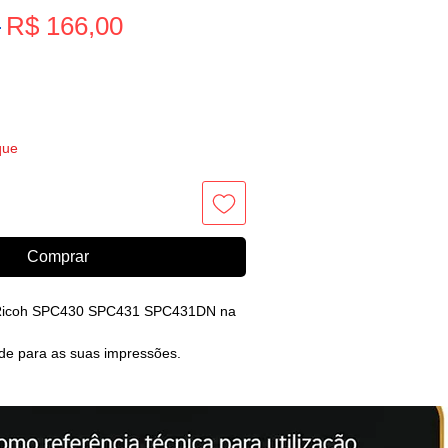
Preço
 
R$ 166,00
Preço
promocional
normal
que
Comprar
 Ricoh SPC430 SPC431 SPC431DN na
ade para as suas impressões.
l PF ou PJ.
ON alcançou reconhecimento