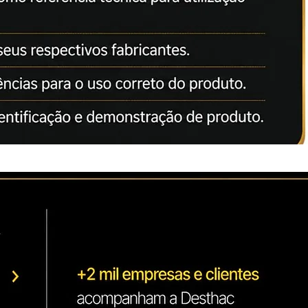
r produtos da mais alta qualidade para
ens. Seu compromisso com a qualidade
s concorrentes. Possui certificados
001 / CERTIFICADO CE)
tíveis no mercado norte Americano e
alto desempenho e melhor custo x
o.
00 páginas ,considerando 5% de
A4.
0
1
31DN
citados apenas como referência
ção correta dos nossos produtos.
da Lei: 8078 de 11.09.1990
 pertencem aos seus respectivos
s como referências para o uso