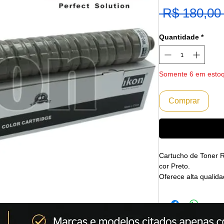
 R$ 180,00
Quantidade
*
Somente 6 em esto
Comprar
Cartucho de Toner
cor Preto.
Oferece alta qualid
Emitimos Nota Fisca
Envio Imediato
Marca: IKON
(A IKON CORPORATI