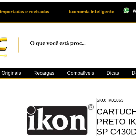
W
importadas e revisadas
Economia inteligente
Máquinas
Xerox
Toner
Cilindro
Peças 
Originais
Recargas
Compatíveis
Dicas
D
SKU: IK01853
CARTUCH
PRETO I
SP C430