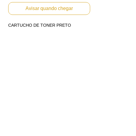
Avisar quando chegar
CARTUCHO DE TONER PRETO
ORIGINAL PARA CANON IMAGERUNNER
ADV C3325i
Cartucho de toner Canon GPR-53 Preto
(8524B003BA)
Rendimento: Aproximadamente 36 mil
páginas baseado em 5% de area copiada.
Para uso nas máquinas: C3325 C3330
C3525 C3530 C3025
*Marcas e modelos citados apenas como
referência técnica para utilização
correta dos nossos produtos. Conforme
artigo 31 da Lei: 8078 de 11.09.1990.
*Imagem ilustrativa utilizada para
identificação e demonstração de produto.
Antes de realizar a compra tire suas
dúvidas.