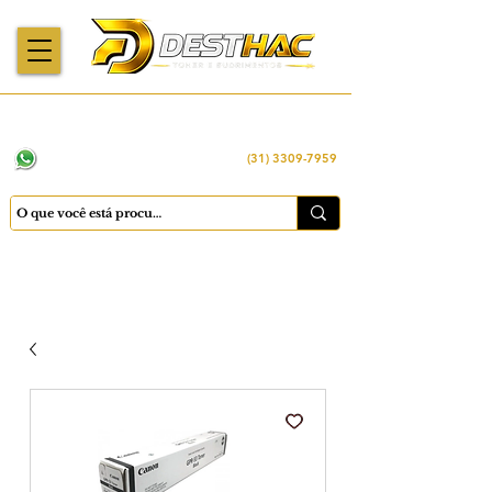
Enviamos para
Máquinas importadas
Economia
todo o Brasil
e revisadas
inteligente
WhatsApp:
(31) 98449 -1290
(31) 3309-7959
Cadastrar
Minha conta
Favoritos
Carrinho