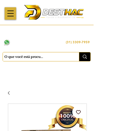
Enviamos para
Máquinas importadas
Economia
todo o Brasil
e revisadas
inteligente
WhatsApp:
(31) 98449 -1290
(31) 3309-7959
Cadastrar
Minha conta
Favoritos
Carrinho