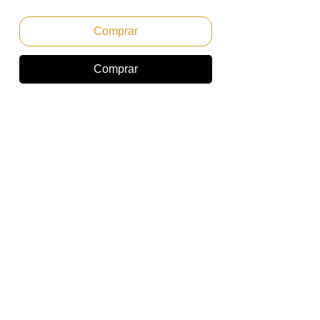
Comprar
Comprar
CARTUCHO DE TONER PRETO
ORIGINAL PARA KONICA MINOLTA
BIZHUB C360
Emitimos Nota Fiscal PF ou PJ.
Envio Imediato
PRODUTO NOVO,
Toner TN319K para impressora Konica
Minolta.
Referencia: A11G130, TN319K
Rendimento: Aproximadamente 29.000
Páginas baseado em 5% de area copiada
no A4.
Usado nas impressoras:
KONICA MINOLTA BIZHUB C360
*Marcas e modelos citados apenas como