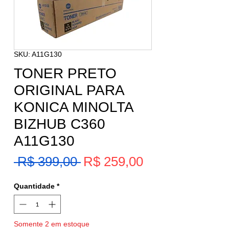
SKU: A11G130
TONER PRETO
ORIGINAL PARA
KONICA MINOLTA
BIZHUB C360
A11G130
Preço
 R$ 399,00 
R$ 259,00
Preço
promocional
normal
Quantidade
*
Somente 2 em estoque