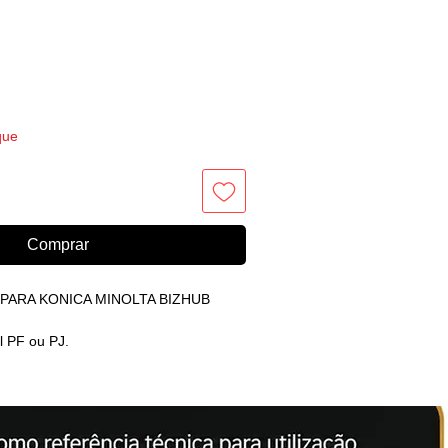
que
Comprar
PARA KONICA MINOLTA BIZHUB
l PF ou PJ.
ON alcançou reconhecimento
r produtos da mais alta qualidade para
ens. Seu compromisso com a qualidade