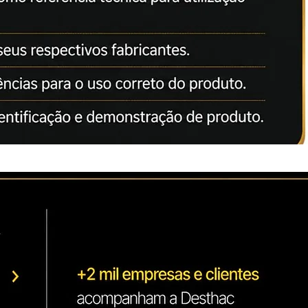
s concorrentes. Possui certificados
001 / CERTIFICADO CE)
citados apenas como referência
ção correta dos nossos produtos.
da Lei: 8078 de 11.09.1990
 pertencem aos seus respectivos
s como referências para o uso
compra tire suas dúvidas.
 variedade de peças e insumos
ais...