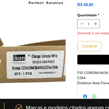
Preço
R$ 49,90
Quantidade
*
Somente 5 em esto
Comprar
FIO CORONA IKON 
C364
Emitimos Nota Fisca
Envio Imediato
Marca: IKON
(A IKON CORPORATI
mundial por produzi
a indústria de imag