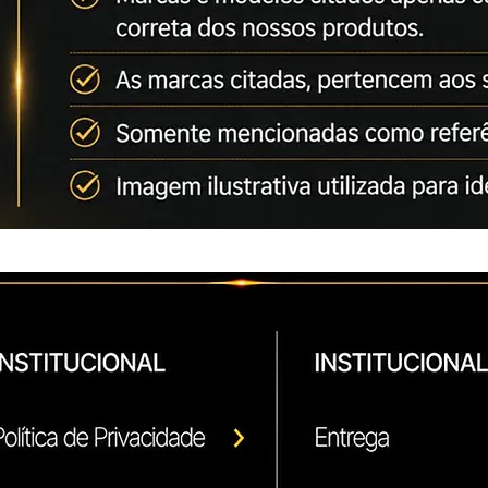
separa a Ikon de seu
ISO 9001 / ISO 14
Compatibilidade:
Bizhub C224
Bizhub C284
Bizhub C364
Bizhub C454
Bizhub C554
*Marcas e modelos 
técnica para utiliza
Conforme artigo 31 
*As Marcas citadas,
fabricantes.
Somente mencionada
correto do produto.
Antes de realizar a 
***** Confira nossa
Compatíveis e Origin
Ricoh
Konica Minolta
Kyocera