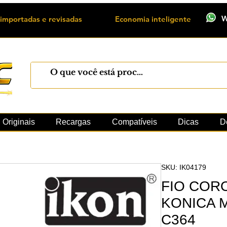
W
importadas e revisadas
Economia inteligente
Máquinas
Xerox
Toner
Cilindro
Peças 
Originais
Recargas
Compatíveis
Dicas
D
SKU: IK04179
FIO COR
KONICA 
C364