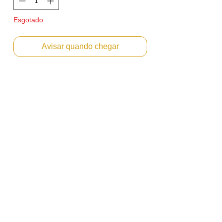
Esgotado
Avisar quando chegar
Cartucho de Toner Amarelo Ricoh Aficio
Mp C3002 C3502 C4502 C5502
Emitimos Nota Fiscal PF ou PJ.
Envio Imediato
Marca: ISD
Referencia: 841736 841648
Rendimento: Aproximadamente 18.000
páginas considerando 5% de cobertura da
folha A4
Compatibilidade
Ricoh MP C3002
Ricoh MP C3502
Ricoh MP C4502
Ricoh MP C5502
Cor: Amarelo