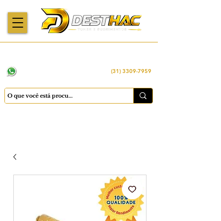
Enviamos para
Máquinas importadas
Economia
todo o Brasil
e revisadas
inteligente
WhatsApp:
(31) 98449 -1290
(31) 3309-7959
Cadastrar
Minha conta
Favoritos
Carrinho