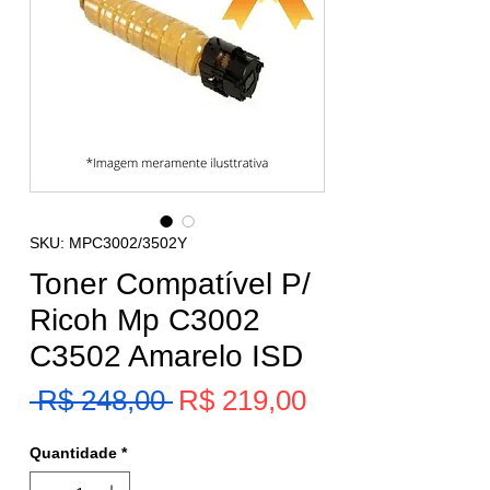
SKU: MPC3002/3502Y
Toner Compatível P/
Ricoh Mp C3002
C3502 Amarelo ISD
Preço
 R$ 248,00 
R$ 219,00
Preço
promocional
normal
Quantidade
*