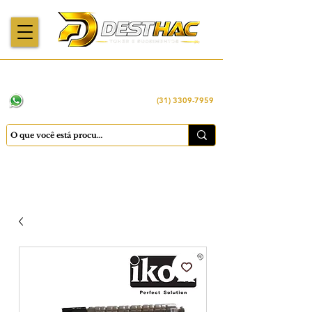
Enviamos para
Máquinas importadas
Economia
todo o Brasil
e revisadas
inteligente
WhatsApp:
(31) 98449 -1290
(31) 3309-7959
Cadastrar
Minha conta
Favoritos
Carrinho