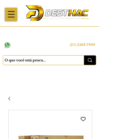
Enviamos para
Máquinas importadas
Economia
todo o Brasil
e revisadas
inteligente
WhatsApp:
(31) 98449 -1290
(31) 3309-7959
Cadastrar
Minha conta
Favoritos
Carrinho