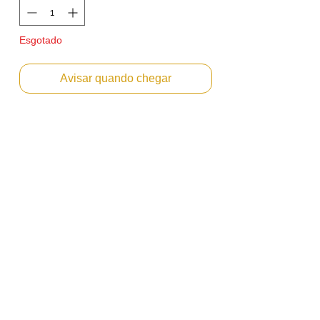
Esgotado
Avisar quando chegar
Kit toner Original Konica Minolta C12000
TN627 CMYK
Toner comumente utilizado para recarga
dos cartuchos dos equipamentos das
linhas menores.
Peso: Cada cor contém: 3246kg
Produto Novo
Marca: Konica Minolta
Referencia: TN627Y
Cor: CMYB
Referencias: ACVV430 / ACVV330
/ ACVV230 / ACVV130