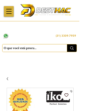
Enviamos para
Máquinas importadas
Economia
todo o Brasil
e revisadas
inteligente
WhatsApp:
(31) 98449 -1290
(31) 3309-7959
Cadastrar
Minha conta
Favoritos
Carrinho