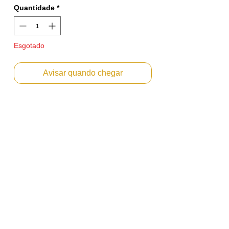
Quantidade
*
Esgotado
Avisar quando chegar
LAMINA DE LIMPEZA DO CILINDRO
IKON PARA KONICA MINOLTA BIZHUB
C654
Emitimos Nota Fiscal PF ou PJ.
Envio Imediato
Marca: IKON
(A IKON CORPORATION alcançou
reconhecimento mundial por produzir
produtos da mais alta qualidade para a
indústria de imagens. Seu compromisso
com a qualidade separa a Ikon de seus
concorrentes. Possui certificados ISO