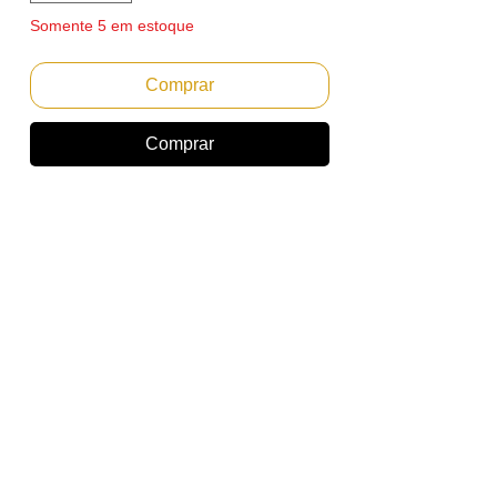
Somente 5 em estoque
Comprar
Comprar
LAMINA DE LIMPEZA DO CILINDRO
IKON PARA RICOH MP C3002
Emitimos Nota Fiscal PF ou PJ.
Envio Imediato
Marca: IKON
(A IKON CORPORATION alcançou
reconhecimento mundial por produzir
produtos da mais alta qualidade para a
indústria de imagens. Seu compromisso
com a qualidade separa a Ikon de seus
concorrentes. Possui certificados ISO
9001 / ISO 14001 / CERTIFICADO CE)
Compatibilidade: