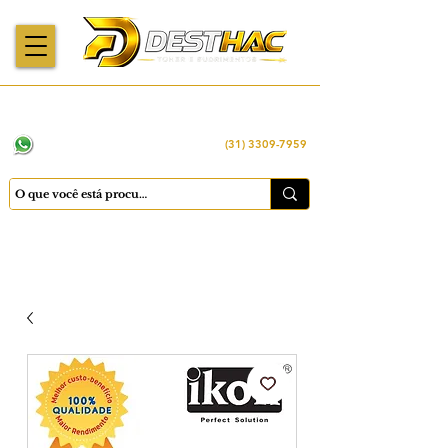
Enviamos para
Máquinas importadas
Economia
todo o Brasil
e revisadas
inteligente
WhatsApp:
(31) 98449 -1290
(31) 3309-7959
Cadastrar
Minha conta
Favoritos
Carrinho