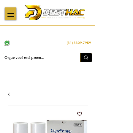
Enviamos para
Máquinas importadas
Economia
todo o Brasil
e revisadas
inteligente
WhatsApp:
(31) 98449 -1290
(31) 3309-7959
Cadastrar
Minha conta
Favoritos
Carrinho