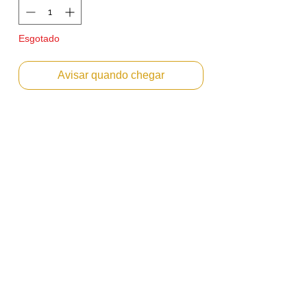
Esgotado
Avisar quando chegar
Master Térmico para Duplicador Digital
DX2330 A4 240mm X 50m CopyPrinter
Compatível com Ricoh DX-2330 DX-2430
****** VENDIDO A UNIDADE.
Emitimos Nota Fiscal PF ou PJ.
Envio Imediato
Tamanho: 240mm X 50m (A4)
Rendimento: até 100 gravações (cada
rolo)
Cada rolo mede 240mm x 50 metros - A4
- com capacidade para até 100
gravações, cada segmento de master
gravado é estimado para até 2.000
cópias.