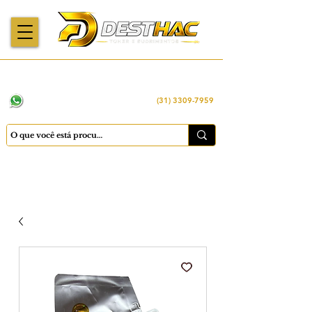
Enviamos para
Máquinas importadas
Economia
todo o Brasil
e revisadas
inteligente
WhatsApp:
(31) 98449 -1290
(31) 3309-7959
Cadastrar
Minha conta
Favoritos
Carrinho