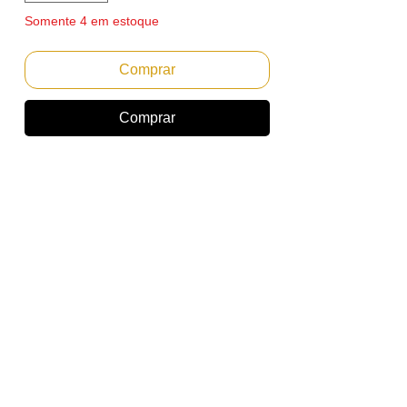
Somente 4 em estoque
Comprar
Comprar
REVELADOR CIAN IKON PARA KONICA
MINOLTA BIZHUB C224 C284 C364 C454
C554 C654 / 240G
Emitimos Nota Fiscal PF ou PJ.
Envio Imediato
Marca: IKON
(A IKON CORPORATION alcançou
reconhecimento mundial por produzir
produtos da mais alta qualidade para a
indústria de imagens. Seu compromisso
com a qualidade separa a Ikon de seus
concorrentes. Possui certificados ISO
9001 / ISO 14001 / CERTIFICADO CE)