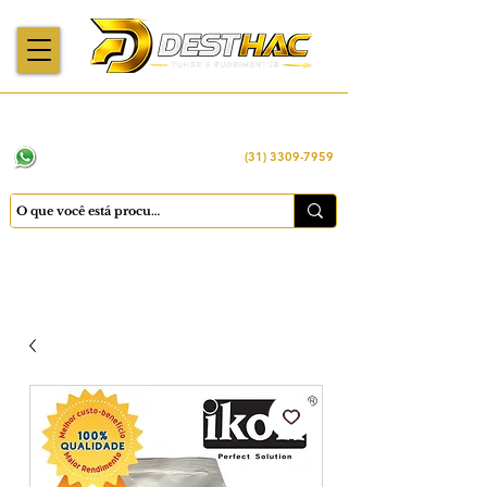
Enviamos para
Máquinas importadas
Economia
todo o Brasil
e revisadas
inteligente
WhatsApp:
(31) 98449 -1290
(31) 3309-7959
Cadastrar
Minha conta
Favoritos
Carrinho