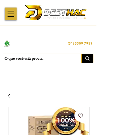
Enviamos para
Máquinas importadas
Economia
todo o Brasil
e revisadas
inteligente
WhatsApp:
(31) 98449 -1290
(31) 3309-7959
Cadastrar
Minha conta
Favoritos
Carrinho