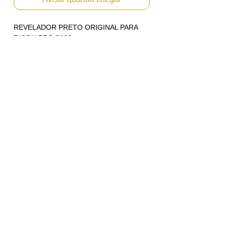
REVELADOR PRETO ORIGINAL PARA
RICOH PRO 8100
Emitimos Nota Fiscal PF ou PJ.
Envio Imediato
Código: D180-9640 / D179-9640
Rendimento : Aproximadamente 860.000
páginas baseado em 5% de area copiada
no A4.
Para uso nos modelos:
Ricoh Pro 8100EX
Ricoh Pro 8100S
Ricoh Pro 8110S
Ricoh Pro 8120S
Ricoh Pro 8200ex
Ricoh Pro 8200s
Ricoh Pro 8210s
Ricoh Pro 8220s
*Marcas e modelos citados apenas como
referência técnica para utilização correta