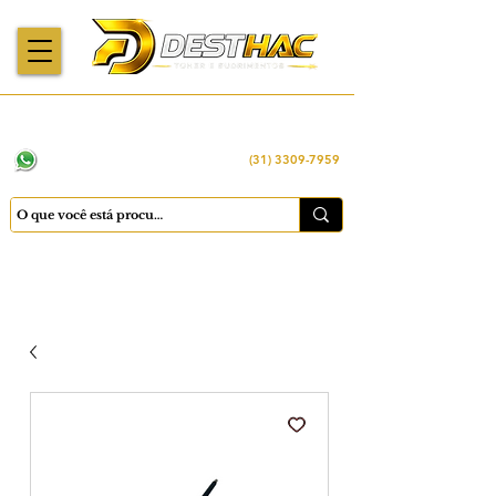
Enviamos para
Máquinas importadas
Economia
todo o Brasil
e revisadas
inteligente
WhatsApp:
(31) 98449 -1290
(31) 3309-7959
Cadastrar
Minha conta
Favoritos
Carrinho