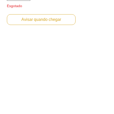
Esgotado
Avisar quando chegar
ROLO DE CARGA PRIMARIA
COMPATIVEL RICOH AFICIO MPC3003
Emitimos Nota Fiscal PF ou PJ.
Envio Imediato
Para uso nos modelos:
MP C3003
MP C3503
MP C4503
MP C5503
MP C6003
MP C3004
MP C3504
MP C4504
MP C5504
MP C6004
*Marcas e modelos citados apenas como