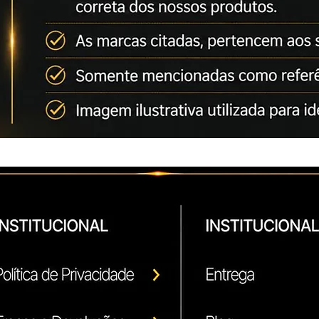
Para uso em nos mo
Ricoh Aficio MPC 6
Ricoh Aficio MPC 7
Ricoh Aficio MPC 6
Ricoh Aficio MPC 7
Ricoh Pro C 550 EX
Ricoh Pro C 700 EX
*Marcas e modelos 
técnica para utiliza
Conforme artigo 31 
*As Marcas citadas,
fabricantes.
Somente mencionada
correto do produto.
***** Confira nossa
Compatíveis e Origin
Ricoh
Konica Minolta
Kyocera