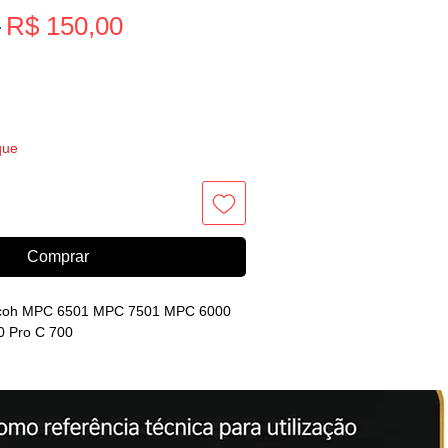
Preço
 
R$ 150,00
Preço
promocional
normal
que
Comprar
Ricoh MPC 6501 MPC 7501 MPC 6000
0 Pro C 700
l PF ou PJ.