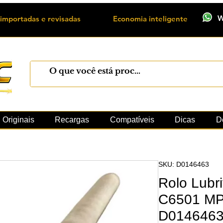
W
importadas e revisadas
Economia inteligente
Máquinas
Xerox
Toner
Cilindro
Peças 
Originais
Recargas
Compatíveis
Dicas
D
SKU: D0146463
Rolo Lubr
C6501 MP
D014646