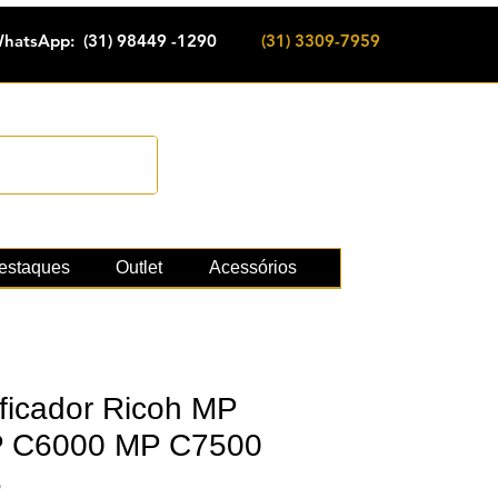
hatsApp: (31) 98449 -1290
(31) 3309-7959
Cadastrar
e suprimentos
estaques
Outlet
Acessórios
ificador Ricoh MP
 C6000 MP C7500
3