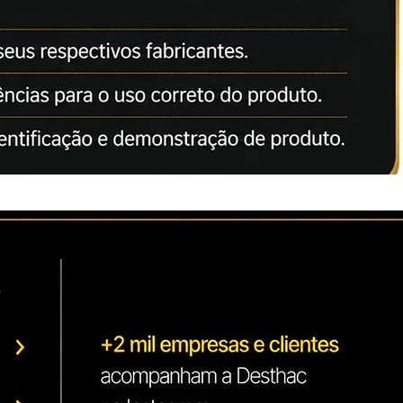
delos:
000
500
501 SP
501 SP
citados apenas como referência
ção correta dos nossos produtos.
da Lei: 8078 de 11.09.1990
 pertencem aos seus respectivos
s como referências para o uso
 variedade de peças e insumos
ais...