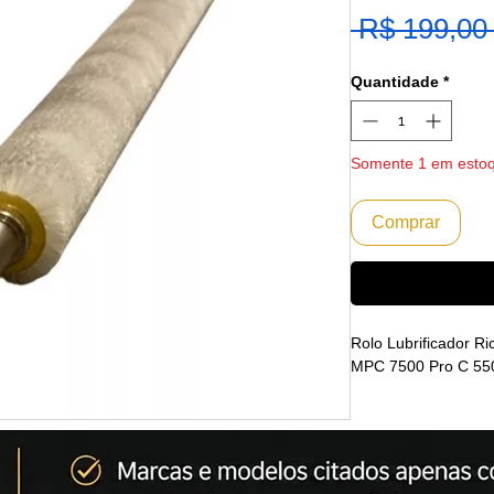
 R$ 199,00
Quantidade
*
Somente 1 em esto
Comprar
Rolo Lubrificador 
MPC 7500 Pro C 55
Emitimos Nota Fisca
Envio Imediato
Código: D0146463