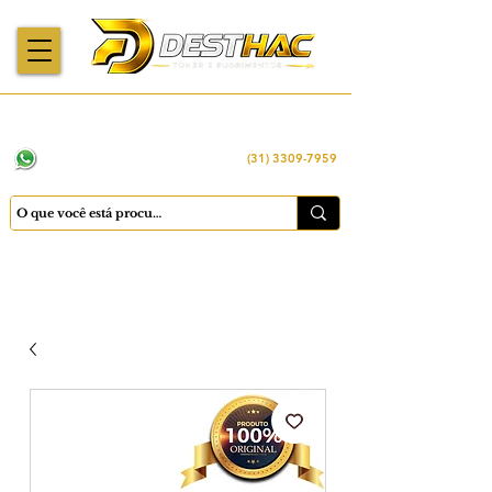
Enviamos para
Máquinas importadas
Economia
todo o Brasil
e revisadas
inteligente
WhatsApp:
(31) 98449 -1290
(31) 3309-7959
Cadastrar
Minha conta
Favoritos
Carrinho