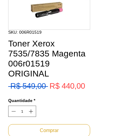
SKU: 006R01519
Toner Xerox
7535/7835 Magenta
006r01519
ORIGINAL
Preço
 R$ 549,00 
R$ 440,00
Preço
promocional
normal
Quantidade
*
Comprar