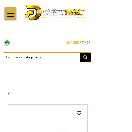
Enviamos para
Máquinas importadas
Economia
todo o Brasil
e revisadas
inteligente
WhatsApp:
(31) 98449 -1290
(31) 3309-7959
Cadastrar
Minha conta
Favoritos
Carrinho