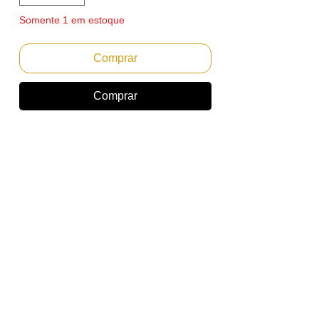
Somente 1 em estoque
Comprar
Comprar
Cilindro Xerox Versalink B7025 B7030
B7035
Emitimos Nota Fiscal PF ou PJ.
Envio Imediato
Referencia: 113R00779
Marca: Xerox
Rendimento: Aproximadamente 80.000
páginas baseado em 5% de area copiada
no A4.
Para uso nos seguintes equipamentos:
VersaLink B7025/B7030/B7035
*Marcas e modelos citados apenas como
referência técnica para utilização correta