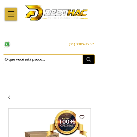
Enviamos para
Máquinas importadas
Economia
todo o Brasil
e revisadas
inteligente
WhatsApp:
(31) 98449 -1290
(31) 3309-7959
Cadastrar
Minha conta
Favoritos
Carrinho