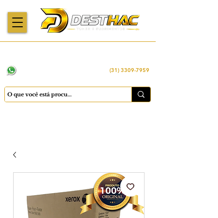
Enviamos para
Máquinas importadas
Economia
todo o Brasil
e revisadas
inteligente
WhatsApp:
(31) 98449 -1290
(31) 3309-7959
Cadastrar
Minha conta
Favoritos
Carrinho