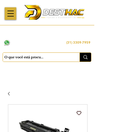
Enviamos para
Máquinas importadas
Economia
todo o Brasil
e revisadas
inteligente
WhatsApp:
(31) 98449 -1290
(31) 3309-7959
Cadastrar
Minha conta
Favoritos
Carrinho