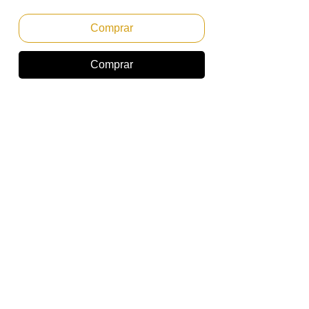
Comprar
Comprar
************** LEIA COM ATENÇÃO O
ANÚNCIO*****
UNIDADE DE REVELACAO MAGENTA
RECONDICIONADO ORIGINAL RICOH
PARA MP C2003
OBS: UNIDADE FOI FEITA A TROCA DAS
PEÇAS DE DESGASTE, GARANTIA DE 90
DIAS PARA DEFEITOS QUE NAO SEJAM
O DESGASTE DA PEÇA.
PRODUTOS UTILIZADOS PARA
REMANUFATURA SÃO DA MARCA IKON.
compativel:
Ricoh Aficio MP C2003
Ricoh Aficio MP C2503
*Marcas e modelos citados apenas como