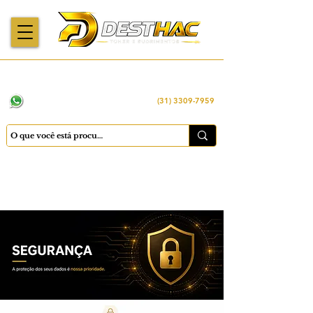
Enviamos para
Máquinas importadas
Economia
todo o Brasil
e revisadas
inteligente
WhatsApp:
(31) 98449 -1290
(31) 3309-7959
Cadastrar
Minha conta
Favoritos
Carrinho