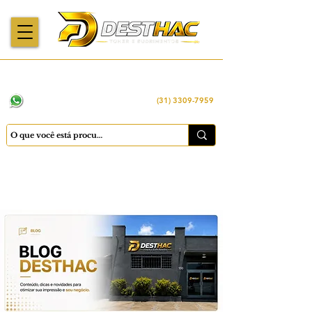
Enviamos para
Máquinas importadas
Economia
todo o Brasil
e revisadas
inteligente
WhatsApp:
(31) 98449 -1290
(31) 3309-7959
Cadastrar
Minha conta
Favoritos
Carrinho