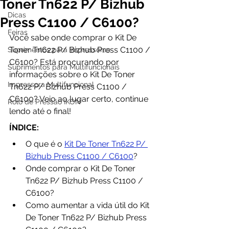
Toner Tn622 P/ Bizhub
Dicas
Press C1100 / C6100?
Feiras
Você sabe onde comprar o Kit De 
Toner Tn622 P/ Bizhub Press C1100 / 
Suprimentos para Impressoras
C6100? Está procurando por 
Suprimentos para Multifuncionais
informações sobre o Kit De Toner 
Impressora Multifuncional
Tn622 P/ Bizhub Press C1100 / 
C6100? Veio ao lugar certo, continue 
Rolo de Pressão IKON
lendo até o final!
ÍNDICE:
O que é o 
Kit De Toner Tn622 P/ 
Bizhub Press C1100 / C6100
?
Onde comprar o Kit De Toner 
Tn622 P/ Bizhub Press C1100 / 
C6100?
Como aumentar a vida útil do Kit 
De Toner Tn622 P/ Bizhub Press 