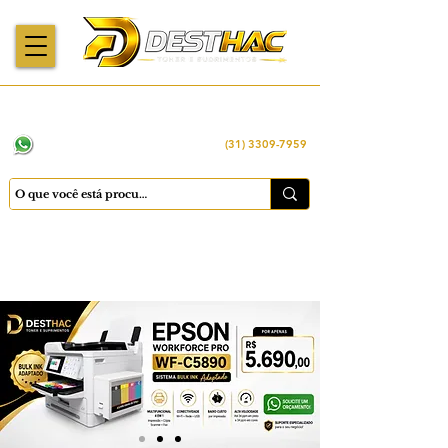
Enviamos para
Máquinas importadas
Economia
todo o Brasil
e revisadas
inteligente
WhatsApp:
(31) 98449 -1290
(31) 3309-7959
Cadastrar
Minha conta
Favoritos
Carrinho